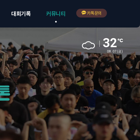
대회기록
커뮤니티
카톡문의
32
08.07
(금)
톤