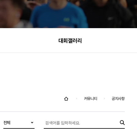
대회갤러리
커뮤니티
공지사항
전체
검
색