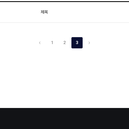
제목
1
2
3